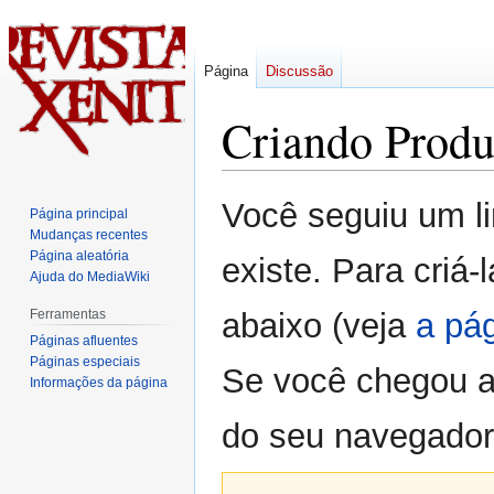
Página
Discussão
Criando
Prod
Ir
Ir
Você seguiu um l
Página principal
para
para
Mudanças recentes
navegação
pesquisar
Página aleatória
existe. Para criá
Ajuda do MediaWiki
Ferramentas
abaixo (veja
a pá
Páginas afluentes
Páginas especiais
Se você chegou a
Informações da página
do seu navegador